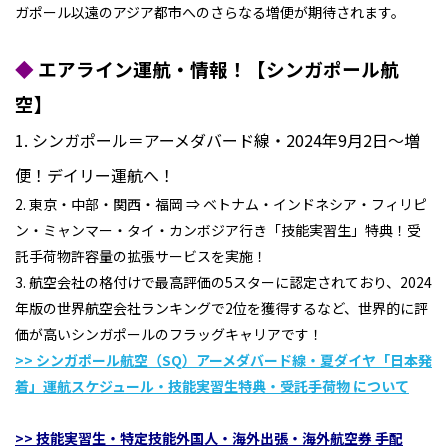
ガポール以遠のアジア都市へのさらなる増便が期待されます。
◆
エアライン運航・情報！【シンガポール航
空】
1. シンガポール＝アーメダバード線・2024年9月2日～増
便！デイリー運航へ！
2. 東京・中部・関西・福岡 ⇒ ベトナム・インドネシア・フィリピ
ン・ミャンマー・タイ・カンボジア行き「技能実習生」特典！受
託手荷物許容量の拡張サービスを実施！
3. 航空会社の格付けで最高評価の5スターに認定されており、2024
年版の世界航空会社ランキングで2位を獲得するなど、世界的に評
価が高いシンガポールのフラッグキャリアです！
>> シンガポール航空
（SQ
）アーメダバード線・夏ダイヤ「日本発
着」運航スケジュール・技能実習生特典・受託手荷物
について
>> 技能実習生・特定技能外国人・海外出張・海外航空券 手配