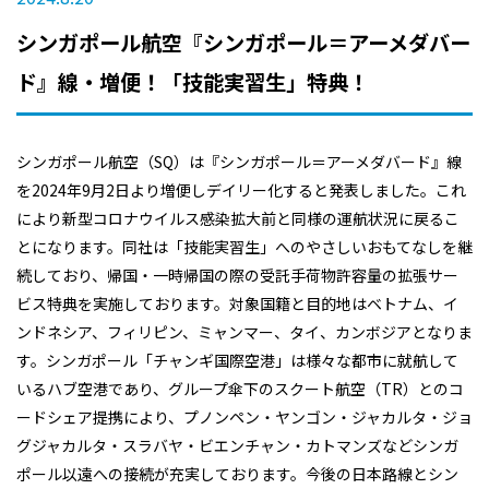
シンガポール航空『シンガポール＝アーメダバー
ド』線・増便！「技能実習生」特典！
シンガポール航空（SQ）は『シンガポール＝アーメダバード』線
を2024年9月2日より増便しデイリー化すると発表しました。これ
により新型コロナウイルス感染拡大前と同様の運航状況に戻るこ
とになります。同社は「技能実習生」へのやさしいおもてなしを継
続しており、帰国・一時帰国の際の受託手荷物許容量の拡張サー
ビス特典を実施しております。対象国籍と目的地はベトナム、イ
ンドネシア、フィリピン、ミャンマー、タイ、カンボジアとなりま
す。シンガポール「チャンギ国際空港」は様々な都市に就航して
いるハブ空港であり、グループ傘下のスクート航空（TR）とのコ
ードシェア提携により、プノンペン・ヤンゴン・ジャカルタ・ジョ
グジャカルタ・スラバヤ・ビエンチャン・カトマンズなどシンガ
ポール以遠への接続が充実しております。今後の日本路線とシン