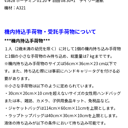
VJ828 ホーチミン 01:20 ✈ 羽田 08:30+1 デイリー運航
機材：A321
機内持込手荷物・受託手荷物について
***機内持込手荷物***
１人（2歳未満の幼児を除く）に対して1個の機内持ち込み手荷物
と1個の小さな手荷物のみ持ち込め、総重量は7 kgまでです。
※機内持ち込み手荷物のサイズは56cm×36cm×23 cm以下で
す。また、持ち込む際には事前にハンドキャリータグを付ける必
要があります。
※小さな手荷物は以下のように定められています。
・30cm×20cm×10 cmを超えないサイズの女性用ハンドバッグ
または本、雑誌、カメラ、子供用食品キット、免税品など。
・ジャケットバッグは114cm×60cm×11cmを上限とします。
・ラップトップバッグは40cm×30cm×10cmを上限とします。
液体の持ち込みが以下の条件において持ち込み可能です。