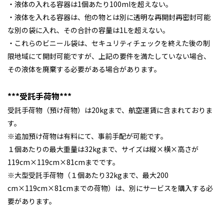
・液体の入れる容器は1個あたり100mlを超えない。
・液体を入れる容器は、他の物とは別に透明な再開封再密封可能
な別の袋に入れ、その合計の容量は1Lを超えない。
・これらのビニール袋は、セキュリティチェックを終えた後の制
限地域にて開封可能ですが、上記の要件を満たしていない場合、
その液体を廃棄する必要がある場合があります。
***受託手荷物***
受託手荷物（預け荷物）は20kgまで、航空運賃に含まれておりま
す。
※追加預け荷物は有料にて、事前手配が可能です。
１個あたりの最大重量は32kgまで、サイズは縦×横×高さが
119cm×119cm×81cmまでです。
※大型受託手荷物（１個あたり32kgまで、最大200
cm×119cm×81cmまでの荷物）は、別にサービスを購入する必
要があります。